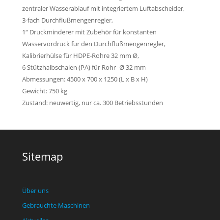
zentraler Wasserablauf mit integriertem Luftabscheider,
3-fach Durchflußmengenregler,
1“ Druckminderer mit Zubehör für konstanten
Wasservordruck für den Durchflußmengenregler,
Kalibrierhülse für HDPE-Rohre 32 mm Ø,
6 Stützhalbschalen (PA) für Rohr- Ø 32 mm
Abmessungen: 4500 x 700 x 1250 (L x B x H)
Gewicht: 750 kg
Zustand: neuwertig, nur ca. 300 Betriebsstunden
Sitemap
Home
Über uns
Gebrauchte Maschinen