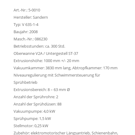
Art.-Nr.: 5-0010
Hersteller: Sandern
Typ: V 63S-1-4
Baujahr: 2008
Masch.-Nr.: 086230
Betriebsstunden: ca. 300 Std.
Oberwanne V2A / Untergestell ST-37
Extrusionshöhe: 1000 mm +/- 20 mm
Vakuumkammer: 3830 mm lang, Abtropfkammer: 170 mm
Niveauregulierung mit Schwimmersteuerung für
Sprühbetrieb
Extrusionsbereich: 8 – 63 mm Ø
Anzahl der Sprührohre: 2
Anzahl der Sprühdüsen: 88
Vakuumpumpe: 4,0 kW
Sprühpumpe: 1,5 kW
Stellmotor: 0,25 kW
Zubehör: elektromotorischer Längsantrieb, Schienenbahn,